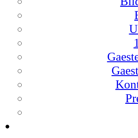
Bil
U
Gaest
Gaest
Kont
Pr