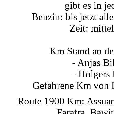
gibt es in j
Benzin: bis jetzt all
Zeit: mitte
Km Stand an de
- Anjas B
- Holge
Gefahrene Km von 
Route 1900 Km: Assuan
Farafra, Bawit