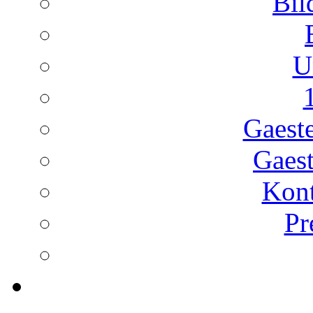
Bil
U
Gaest
Gaest
Kont
Pr